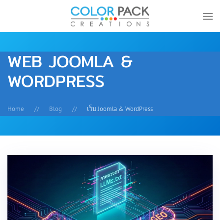
Skip to main content
WEB JOOMLA &
WORDPRESS
Home
Blog
เว็บ Joomla & WordPress